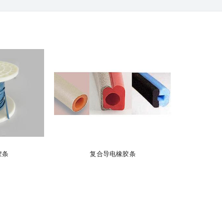
胶条
复合导电橡胶条